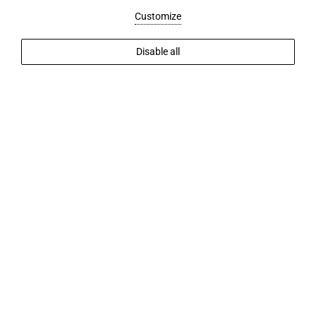
Customize
Disable all
Anreise
Abreise
Gäste
2
Gäste
Verfügbarkeit prüfen