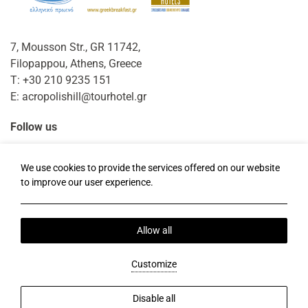
7, Mousson Str., GR 11742,
Filopappou, Athens, Greece
T:
+30 210 9235 151
E:
acropolishill@tourhotel.gr
Follow us
Facebook
Instagram
TripAdvisor
We use cookies to provide the services offered on our website
to improve our user experience.
Ortszeit:
23:50
Allow all
Datenschutzrichtlinie
Cookie-Richtlinie
Uber Uns
Send Money Online
2026 @ Acropolis Hill.
Customize
PRN: 0206Κ013Α0210100.
BRN: 121761701000.
Hotel website by:
HOTELWIZE
Disable all